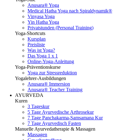
Anusara® Yoga
Medical Hatha Yoga nach Spiraldynamik®
Vinyasa Yoga
Yin Hatha Yoga
Privatstunden (Personal Training)
Yoga-Shortcuts
Kursplan
Preisliste
Was ist Yoga?
Das Yoga 1 x 1
Online-Yoga-Anleitung
Yoga-Präventionskurse
Yoga zur Stressreduktion
Yogalehrer-Ausbildungen
Anusara® Immersion
Anusara® Teacher Training
AYURVEDA
Kuren
3 Tageskur
5 Tage Ayurvedische Arthrosekur
7 Tage Panchakarma-Samsamana Kur
7 Tage Ayurvedisch Fasten
Manuelle Ayurvedatherapie & Massagen
Massagen