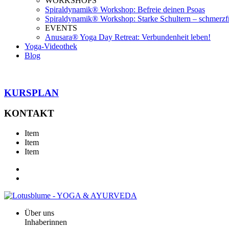
WORKSHOPS
Spiraldynamik® Workshop: Befreie deinen Psoas
Spiraldynamik® Workshop: Starke Schultern – schmerzf
EVENTS
Anusara® Yoga Day Retreat: Verbundenheit leben!
Yoga-Videothek
Blog
KURSPLAN
KONTAKT
Item
Item
Item
Über uns
Inhaberinnen