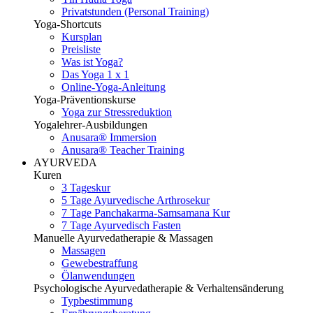
Privatstunden (Personal Training)
Yoga-Shortcuts
Kursplan
Preisliste
Was ist Yoga?
Das Yoga 1 x 1
Online-Yoga-Anleitung
Yoga-Präventionskurse
Yoga zur Stressreduktion
Yogalehrer-Ausbildungen
Anusara® Immersion
Anusara® Teacher Training
AYURVEDA
Kuren
3 Tageskur
5 Tage Ayurvedische Arthrosekur
7 Tage Panchakarma-Samsamana Kur
7 Tage Ayurvedisch Fasten
Manuelle Ayurvedatherapie & Massagen
Massagen
Gewebestraffung
Ölanwendungen
Psychologische Ayurvedatherapie & Verhaltensänderung
Typbestimmung