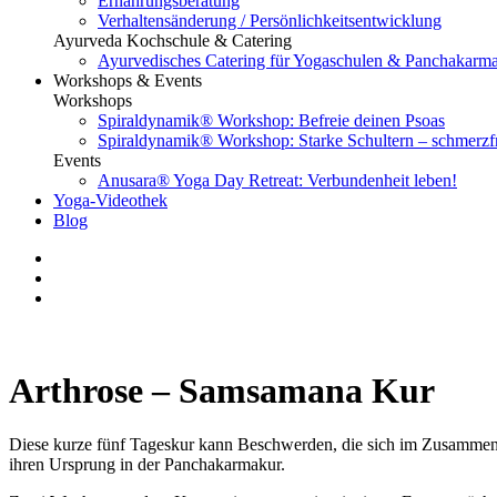
Ernährungsberatung
Verhaltensänderung / Persönlichkeitsentwicklung
Ayurveda Kochschule & Catering
Ayurvedisches Catering für Yogaschulen & Panchakarm
Workshops & Events
Workshops
Spiraldynamik® Workshop: Befreie deinen Psoas
Spiraldynamik® Workshop: Starke Schultern – schmerzf
Events
Anusara® Yoga Day Retreat: Verbundenheit leben!
Yoga-Videothek
Blog
Arthrose – Samsamana Kur
Diese kurze fünf Tageskur kann Beschwerden, die sich im Zusammenh
ihren Ursprung in der Panchakarmakur.