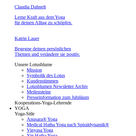
Claudia Dahnelt
Lerne Kraft aus dem Yoga
für deinen Alltag zu schöpfen.
Katrin Lauer
Begegne deinen persönlichen
Themen und verändere sie positiv.
Unsere Lotusblume
Mission
Symbolik des Lotus
Kundenstimmen
Lotusblumen Newsletter Archiv
Meilensteine
Presseinformation zum Jubiläum
Kooperations-Yoga-Lehrende
YOGA
Yoga-Stile
Anusara® Yoga
Medical Hatha Yoga nach Spiraldynamik®
Vinyasa Yoga
Yin Hatha Yoga