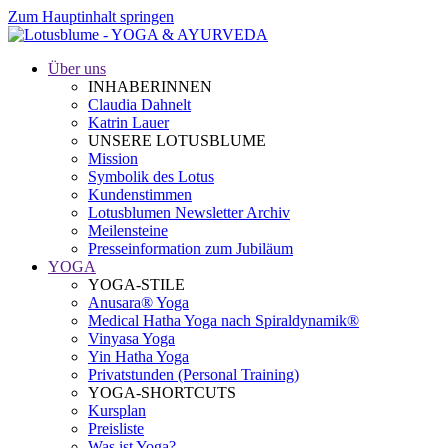
Zum Hauptinhalt springen
Über uns
INHABERINNEN
Claudia Dahnelt
Katrin Lauer
UNSERE LOTUSBLUME
Mission
Symbolik des Lotus
Kundenstimmen
Lotusblumen Newsletter Archiv
Meilensteine
Presseinformation zum Jubiläum
YOGA
YOGA-STILE
Anusara® Yoga
Medical Hatha Yoga nach Spiraldynamik®
Vinyasa Yoga
Yin Hatha Yoga
Privatstunden (Personal Training)
YOGA-SHORTCUTS
Kursplan
Preisliste
Was ist Yoga?