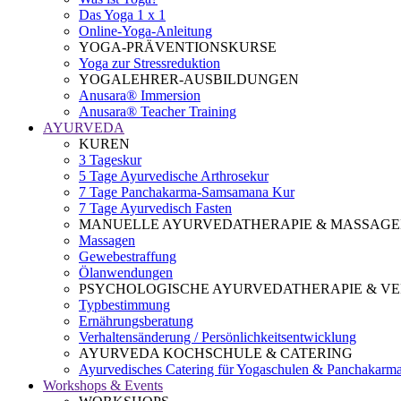
Das Yoga 1 x 1
Online-Yoga-Anleitung
YOGA-PRÄVENTIONSKURSE
Yoga zur Stressreduktion
YOGALEHRER-AUSBILDUNGEN
Anusara® Immersion
Anusara® Teacher Training
AYURVEDA
KUREN
3 Tageskur
5 Tage Ayurvedische Arthrosekur
7 Tage Panchakarma-Samsamana Kur
7 Tage Ayurvedisch Fasten
MANUELLE AYURVEDATHERAPIE & MASSAG
Massagen
Gewebestraffung
Ölanwendungen
PSYCHOLOGISCHE AYURVEDATHERAPIE & 
Typbestimmung
Ernährungsberatung
Verhaltensänderung / Persönlichkeitsentwicklung
AYURVEDA KOCHSCHULE & CATERING
Ayurvedisches Catering für Yogaschulen & Panchakarm
Workshops & Events