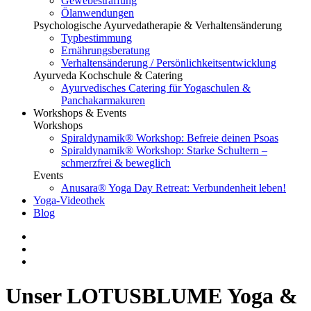
Gewebestraffung
Ölanwendungen
Psychologische Ayurvedatherapie & Verhaltensänderung
Typbestimmung
Ernährungsberatung
Verhaltensänderung / Persönlichkeitsentwicklung
Ayurveda Kochschule & Catering
Ayurvedisches Catering für Yogaschulen &
Panchakarmakuren
Workshops & Events
Workshops
Spiraldynamik® Workshop: Befreie deinen Psoas
Spiraldynamik® Workshop: Starke Schultern –
schmerzfrei & beweglich
Events
Anusara® Yoga Day Retreat: Verbundenheit leben!
Yoga-Videothek
Blog
Unser LOTUSBLUME Yoga &