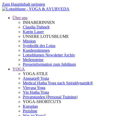
Zum Hauptinhalt springen
Über uns
INHABERINNEN
Claudia Dahnelt
Katrin Lauer
UNSERE LOTUSBLUME
Mission
Symbolik des Lotus
Kundenstimmen
Lotusblumen Newsletter Archiv
Meilensteine
Presseinformation zum Jubiläum
YOGA
YOGA-STILE
Anusara® Yoga
Medical Hatha Yoga nach Spiraldynamik®
Vinyasa Yoga
Yin Hatha Yoga
Privatstunden (Personal Training)
YOGA-SHORTCUTS
Kursplan
Preisliste
Was ist Yoga?