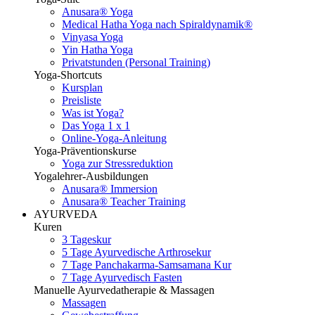
Anusara® Yoga
Medical Hatha Yoga nach Spiraldynamik®
Vinyasa Yoga
Yin Hatha Yoga
Privatstunden (Personal Training)
Yoga-Shortcuts
Kursplan
Preisliste
Was ist Yoga?
Das Yoga 1 x 1
Online-Yoga-Anleitung
Yoga-Präventionskurse
Yoga zur Stressreduktion
Yogalehrer-Ausbildungen
Anusara® Immersion
Anusara® Teacher Training
AYURVEDA
Kuren
3 Tageskur
5 Tage Ayurvedische Arthrosekur
7 Tage Panchakarma-Samsamana Kur
7 Tage Ayurvedisch Fasten
Manuelle Ayurvedatherapie & Massagen
Massagen