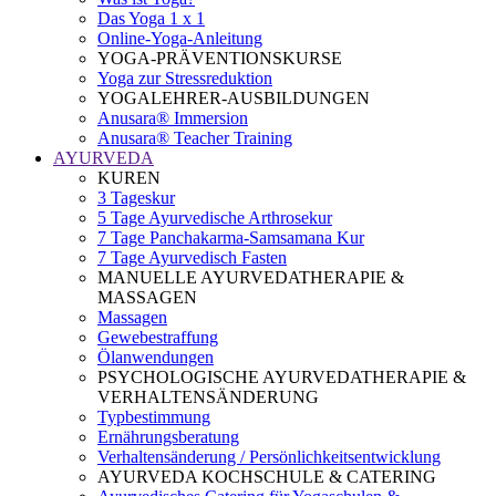
Das Yoga 1 x 1
Online-Yoga-Anleitung
YOGA-PRÄVENTIONSKURSE
Yoga zur Stressreduktion
YOGALEHRER-AUSBILDUNGEN
Anusara® Immersion
Anusara® Teacher Training
AYURVEDA
KUREN
3 Tageskur
5 Tage Ayurvedische Arthrosekur
7 Tage Panchakarma-Samsamana Kur
7 Tage Ayurvedisch Fasten
MANUELLE AYURVEDATHERAPIE &
MASSAGEN
Massagen
Gewebestraffung
Ölanwendungen
PSYCHOLOGISCHE AYURVEDATHERAPIE &
VERHALTENSÄNDERUNG
Typbestimmung
Ernährungsberatung
Verhaltensänderung / Persönlichkeitsentwicklung
AYURVEDA KOCHSCHULE & CATERING