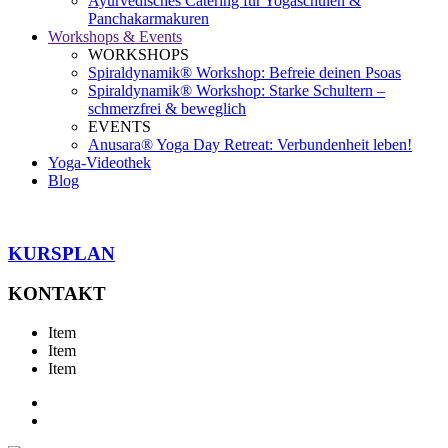
Ayurvedisches Catering für Yogaschulen &
Panchakarmakuren
Workshops & Events
WORKSHOPS
Spiraldynamik® Workshop: Befreie deinen Psoas
Spiraldynamik® Workshop: Starke Schultern –
schmerzfrei & beweglich
EVENTS
Anusara® Yoga Day Retreat: Verbundenheit leben!
Yoga-Videothek
Blog
KURSPLAN
KONTAKT
Item
Item
Item